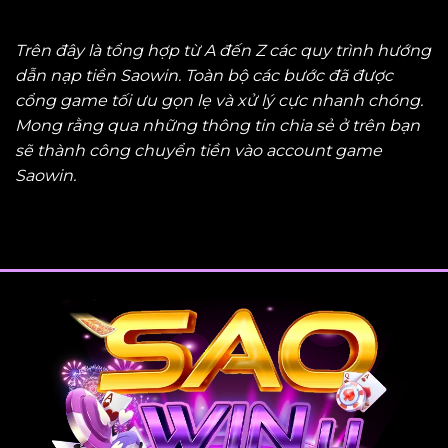
Trên đây là tổng hợp từ A đến Z các quy trình hướng
dẫn nạp tiền Saowin. Toàn bộ các bước đã được
cổng game tối ưu gọn lẹ và xử lý cực nhanh chóng.
Mong rằng qua những thông tin chia sẻ ở trên bạn
sẽ thành công chuyển tiền vào account game
Saowin.