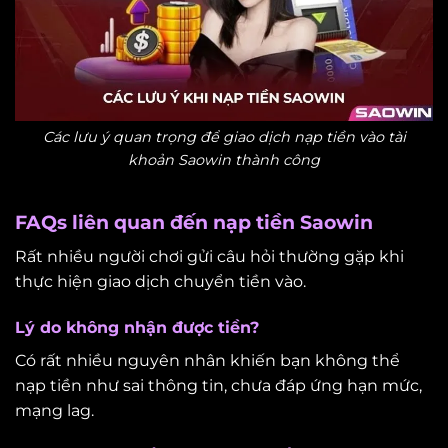
Các lưu ý quan trọng để giao dịch nạp tiền vào tài
khoản Saowin thành công
FAQs liên quan đến nạp tiền Saowin
Rất nhiều người chơi gửi câu hỏi thường gặp khi
thực hiện giao dịch chuyển tiền vào.
Lý do không nhận được tiền?
Có rất nhiều nguyên nhân khiến bạn không thể
nạp tiền như sai thông tin, chưa đáp ứng hạn mức,
mạng lag.