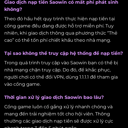
Giao dịch nạp tiền Saowin có mất phí phát sinh
không?
Theo đó hầu hết quy trình thực hiện nạp tiền tại
cổng game đều đang được hỗ trợ miễn phí. Tuy
nhiên, khi giao dịch thông qua phương thức “Thẻ
cao” có thể tốn phí chiết khấu theo nhà mạng.
Tại sao không thể truy cập hệ thống để nạp tiền?
Trong quá trình truy cập vào Saowin bạn có thể bị
nhà mạng chặn truy cập. Do đó, để khắc phục,
người chơi có thể đổi VPN, dùng 1.1.1.1 để tham gia
vào cổng game.
Thời gian xử lý giao dịch Saowin bao lâu?
Cổng game luôn cố gắng xử lý nhanh chóng và
mang đến trải nghiệm tốt cho hội viên. Thông
thường các giao dịch nạp tiền sẽ được xử lý cực