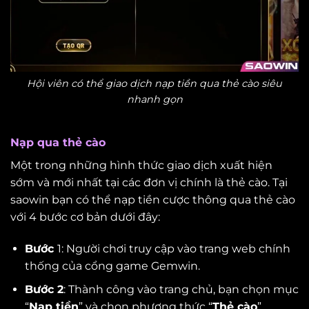
Hội viên có thể giao dịch nạp tiền qua thẻ cào siêu
nhanh gọn
Nạp qua thẻ cào
Một trong những hình thức giao dịch xuất hiện
sớm và mới nhất tại các đơn vị chính là thẻ cào. Tại
saowin bạn có thể nạp tiền cược thông qua thẻ cào
với 4 bước cơ bản dưới đây:
Bước
1: Người chơi truy cập vào trang web chính
thống của cổng game Gemwin.
Bước 2
: Thành công vào trang chủ, bạn chọn mục
“
Nạp tiền
” và chọn phương thức “
Thẻ cào
”.