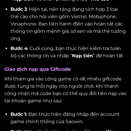
Bước 3
: Hiện tại, nền tảng đang tích hợp 3 loại
thẻ cào cho hội viên gồm Viettel, Mobiphone,
Vinaphone. Bạn tiến hành điền vào hoàn tất các
thông tin gồm mệnh giá, số seri và mã thẻ tương
ứng.
Bước 4
: Cuối cùng, bạn thực hiện kiểm tra toàn
bộ các thông tin và nhấp “
Nạp tiền
” để hoàn tất.
Giao dịch nạp qua Giftcode
Khi tham gia vào cổng game có rất nhiều giftcode
được tung ra mỗi ngày cho người chơi. Khi thành
công nhận mã code bạn có thể quy đổi tiền nạp vào
tài khoản game như sau:
Bước 1:
Bạn thực hiện đăng nhập đến account
game chính thống của Saowin.