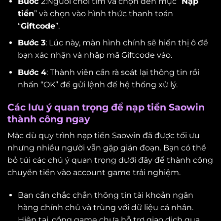
Bước
2:Người chơi tìm và chọn đến mục “
Nạp
tiền
” và chọn vào hình thức thanh toán
“
Giftcode
”.
Bước 3
: Lúc này, màn hình chính sẽ hiển thị ô để
bạn xác nhận và nhập mã Giftcode vào.
Bước 4
: Thành viên cần rà soát lại thông tin rồi
nhấn “OK” để gửi lệnh đế hệ thống xử lý.
Các lưu ý quan trọng để nạp tiền Saowin
thành công ngay
Mặc dù quy trình nạp tiền Saowin đã được tối ưu
nhưng nhiều người vẫn gặp gián đoạn. Bạn có thể
bỏ túi các chú ý quan trọng dưới đây để thành công
chuyển tiền vào account game trải nghiệm.
Bạn cần chắc chắn thông tin tài khoản ngân
hàng chính chủ và trùng với dữ liệu cá nhân.
Hiện tại, cổng game chưa hỗ trợ giao dịch qua