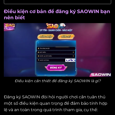
Điều kiện cơ bản để đăng ký SAOWIN bạn
nên biết
Điều kiện cần thiết để đăng ký SAOWIN là gì?
Đăng ký SAOWIN đòi hỏi người chơi cần tuân thủ
một số điều kiện quan trọng để đảm bảo tính hợp
lệ và an toàn trong quá trình tham gia, cụ thể: