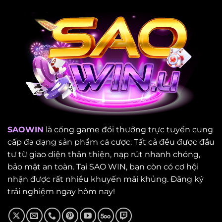
SAOWIN
là cổng game đổi thưởng trực tuyến cung
cấp đa dạng sản phẩm cá cược. Tất cả đều được đầu
tư từ giao diện thân thiện, nạp rút nhanh chóng,
bảo mật an toàn. Tại SAO WIN, bạn còn có cơ hội
nhận được rất nhiều khuyến mãi khủng. Đăng ký
trải nghiệm ngay hôm nay!