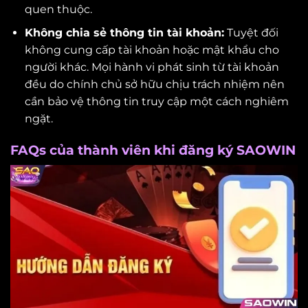
quen thuộc.
Không chia sẻ thông tin tài khoản:
Tuyệt đối
không cung cấp tài khoản hoặc mật khẩu cho
người khác. Mọi hành vi phát sinh từ tài khoản
đều do chính chủ sở hữu chịu trách nhiệm nên
cần bảo vệ thông tin truy cập một cách nghiêm
ngặt.
FAQs của thành viên khi đăng ký SAOWIN