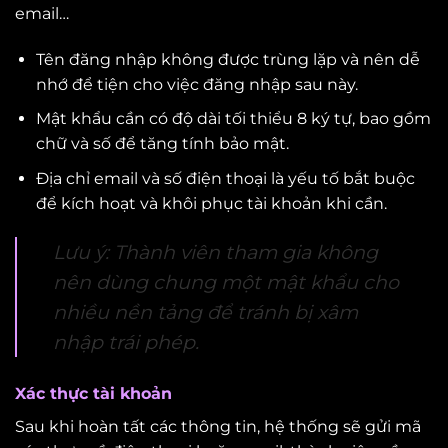
email…
Tên đăng nhập không được trùng lặp và nên dễ
nhớ để tiện cho việc đăng nhập sau này.
Mật khẩu cần có độ dài tối thiểu 8 ký tự, bao gồm
chữ và số để tăng tính bảo mật.
Địa chỉ email và số điện thoại là yếu tố bắt buộc
để kích hoạt và khôi phục tài khoản khi cần.
Lưu ý:
Thành viên tham gia không
nên dùng chung một mật khẩu cho
nhiều nền tảng để tránh bị xâm
nhập trái phép.
Xác thực tài khoản
Sau khi hoàn tất các thông tin, hệ thống sẽ gửi mã