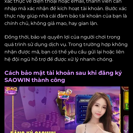
xác thực về điện thoại hoặc email, thành viên cần
nhập mã xác nhận để kích hoạt tài khoản. Bước xác
thực này giúp nhà cái đảm bảo tài khoản của bạn là
chính chủ, không giả mạo, hay gian lận.
Đồng thời, bảo vệ quyền lợi của người chơi trong
quá trình sử dụng dịch vụ. Trong trường hợp không
nhận được mã, bạn có thể yêu cầu gửi lại hoặc liên
hệ đội ngũ hỗ trợ để được xử lý nhanh chóng.
Cách bảo mật tài khoản sau khi đăng ký
SAOWIN thành công