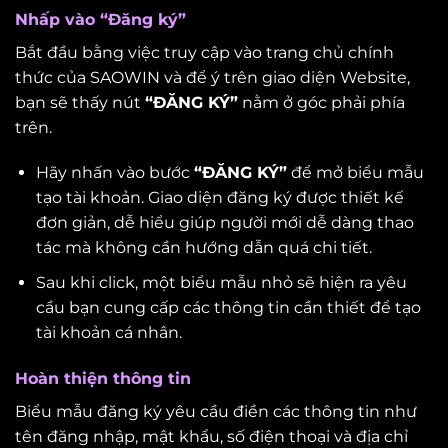
Nhấp vào “Đăng ký”
Bắt đầu bằng việc truy cập vào trang chủ chính
thức của SAOWIN và để ý trên giao diện Website,
bạn sẽ thấy nút
“ĐĂNG KÝ”
nằm ở góc phải phía
trên.
Hãy nhấn vào bước
“ĐĂNG KÝ”
để mở biểu mẫu
tạo tài khoản. Giao diện đăng ký được thiết kế
đơn giản, dễ hiểu giúp người mới dễ dàng thao
tác mà không cần hướng dẫn quá chi tiết.
Sau khi click, một biểu mẫu nhỏ sẽ hiện ra yêu
cầu bạn cung cấp các thông tin cần thiết để tạo
tài khoản cá nhân.
Hoàn thiện thông tin
Biểu mẫu đăng ký yêu cầu điền các thông tin như
tên đăng nhập, mật khẩu, số điện thoại và địa chỉ