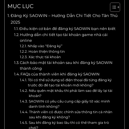
MỤC LỤC
Đăng Ký SAOWIN – Hướng Dẫn Chi Tiết Cho Tân Thủ
2025
Điều kiện cơ bản để đăng ký SAOWIN bạn nên biết
Hướng dẫn chi tiết tạo tài khoản game nhà cái
online
Nhấp vào “Đăng ký”
Hoàn thiện thông tin
Xác thực tài khoản
Cách bảo mật tài khoản sau khi đăng ký SAOWIN
thành công
FAQs của thành viên khi đăng ký SAOWIN
Tôi có thể sử dụng số điện thoại đã từng đăng ký
trước đó để tạo tài khoản mới không?
Nếu quên mật khẩu thì phải làm sao để lấy lại tài
khoản?
SAOWIN có yêu cầu cung cấp giấy tờ xác minh
danh tính không?
Thành viên có được chỉnh sửa thông tin cá nhân
sau khi đăng ký không?
Sau khi đăng ký bao lâu thì có thể tham gia trò
chơi?